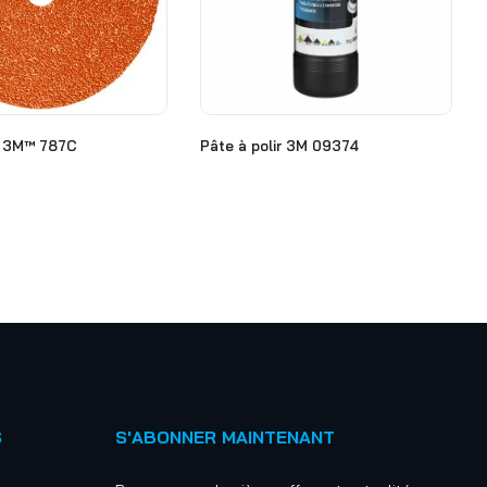
re 3M™ 787C
Pâte à polir 3M 09374
S
S'ABONNER MAINTENANT