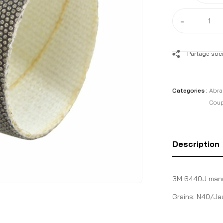
-
Partage soci
Categories :
Abra
Cou
Description
3M 6440J manc
Grains: N40/Jau