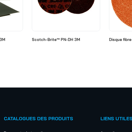
 3M
Scotch-Brite™ PN-DH 3M
Disque fib
CATALOGUES DES PRODUITS
LIENS UTILE