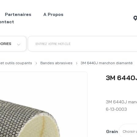
Partenaires
A Propos
ontact
GORIES
ENTREZ VOTRE MOT-CLÉ
 et outils coupants
Bandes abrasives
3M 6440J manchon diamanté
3M 6440J
3M 6440J manc
6-13-0003
Grain