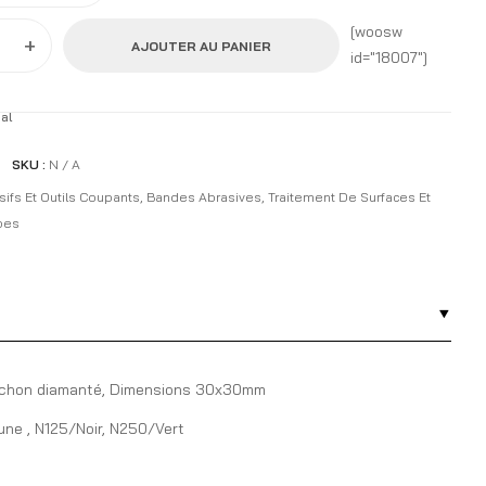
[woosw
+
AJOUTER AU PANIER
id="18007"]
al
SKU :
N / A
sifs Et Outils Coupants
,
Bandes Abrasives
,
Traitement De Surfaces Et
pes
hon diamanté, Dimensions 30x30mm
ne , N125/Noir, N250/Vert