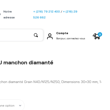
[gtransla
Notre
+ (216) 79 212 400
/
+ (216) 29
te]
adresse
526 662
Compte
0
Bonjour, connectez-vous
 manchon diamanté
hon diamanté Grain N40/N125/N250, Dimensions 30×30 mm, 1-