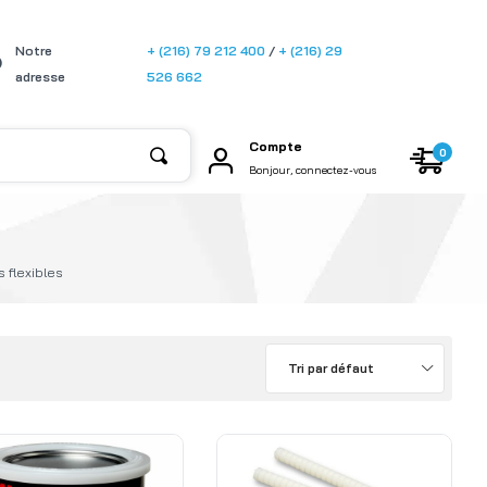
[gtransla
Notre
+ (216) 79 212 400
/
+ (216) 29
te]
adresse
526 662
Compte
0
Bonjour, connectez-vous
 flexibles
Tri par défaut