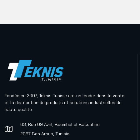
Lubrifiants de
maintenance
Matériel de lubrification
Nettoyage industriel
Revêtements des
bateaux
Travail des métaux
Produits pour l'industrie
électronique
Produits sains et écologiques
Fondée en 2007, Teknis Tunisie est un leader dans la vente
et la distribution de produits et solutions industrielles de
Protection des zones de
haute qualité.
travails
Rubans adhésifs industriels
03, Rue 09 Avril, Boumhel el Bassatine
Traitement de surfaces et
2097 Ben Arous, Tunisie
coupes