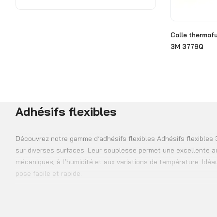
d'adhésion
Adhésifs flexibles
Colle thermof
Adhésifs structurels
3M 3779Q
Mastics et colles
Produits d'étanchéité
Dégraissants
Adhésifs flexibles
Équipements et
accessoires de dosages
Découvrez notre gamme d’adhésifs flexibles Adhésifs flexibles 3
Équipements et
sur diverses surfaces. Leur souplesse permet une excellente a
accessoires de
mécaniques, à l’humidité et aux variations de température. Idéau
pulvérisation
pose facile et rapide.
Graisses et pâtes
Huiles hydrauliques et
réducteurs