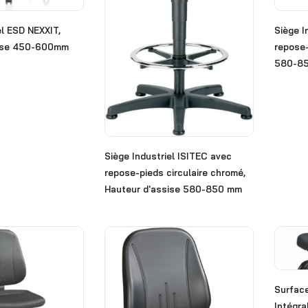
el ESD NEXXIT,
Siège I
sise 450-600mm
repose-
580-8
Siège Industriel ISITEC avec
repose-pieds circulaire chromé,
Hauteur d'assise 580-850 mm
Surfac
Intégra