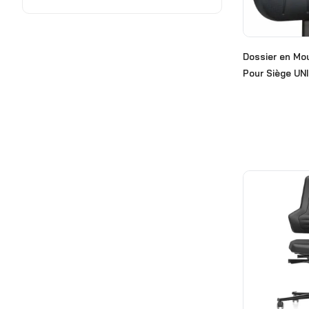
Laboratoires
Production
Dossier en Mo
Reposes pieds
Pour Siège UN
Salles Blanches
Tapis industriels
Produits chimiques
Produits pour l'industrie
électronique
Produits sains et écologiques
Protection des zones de
travails
Rubans adhésifs industriels
Traitement de surfaces et
coupes