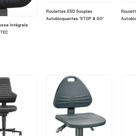
Roulettes ESD Souples
Roulet
Autobloquantes 'STOP & GO'
Autobl
usse Intégrale
ITEC