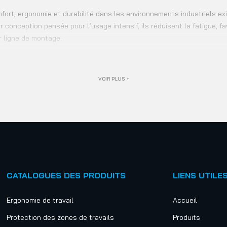
nfort, ergonomie et durabilité dans les environnements industriels e
r conception pensée pour l’usage intensif, ils réduisent la fatigue, f
ur ligne de montage.
VOIR PLUS +
CATALOGUES DES PRODUITS
LIENS UTILE
Ergonomie de travail
Accueil
Protection des zones de travails
Produits