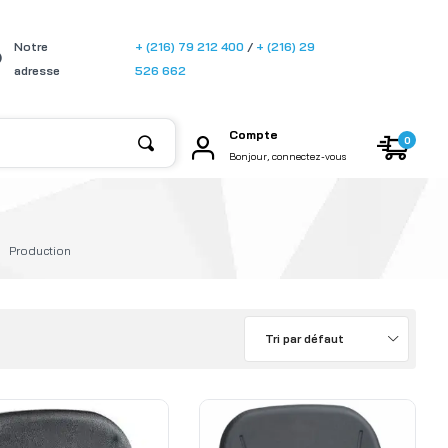
[gtransla
Notre
+ (216) 79 212 400
/
+ (216) 29
te]
adresse
526 662
Compte
0
Bonjour, connectez-vous
Production
Tri par défaut