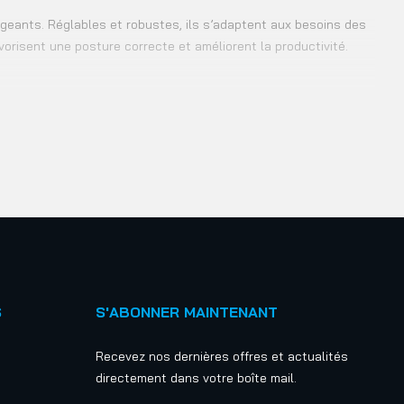
xigeants. Réglables et robustes, ils s’adaptent aux besoins des
avorisent une posture correcte et améliorent la productivité.
S
S'ABONNER MAINTENANT
Recevez nos dernières offres et actualités
directement dans votre boîte mail.