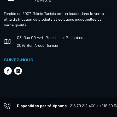
Rubans en
Fondée en 2007, Teknis Tunisie est un leader dans la vente
polyéthylène
et la distribution de produits et solutions industrielles de
Rubans magnétiques
haute qualité.
Rubans renforcés et
03, Rue 09 Avril, Boumhel el Bassatine
en tissu
2097 Ben Arous, Tunisie
Rubans de marquage et
autres applications
SUIVEZ-NOUS
spéciales
Rubans de masquage et
de protection
Rubans double face et
transfert
Rubans haute
Disponibles par téléphone
+216 79 212 400 / +216 29 
température