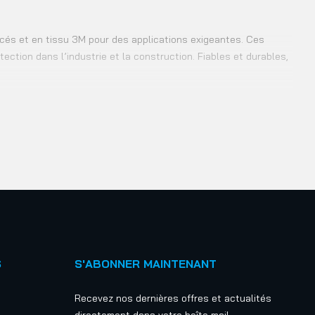
rcés et en tissu 3M pour des applications exigeantes. Ces
ection dans l’industrie et la construction. Fiables et durables,
S
S'ABONNER MAINTENANT
Recevez nos dernières offres et actualités