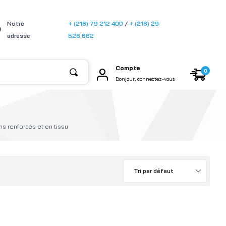
[gtransla
Notre
+ (216) 79 212 400
/
+ (216) 29
te]
adresse
526 662
Compte
0
Bonjour, connectez-vous
s renforcés et en tissu
Tri par défaut