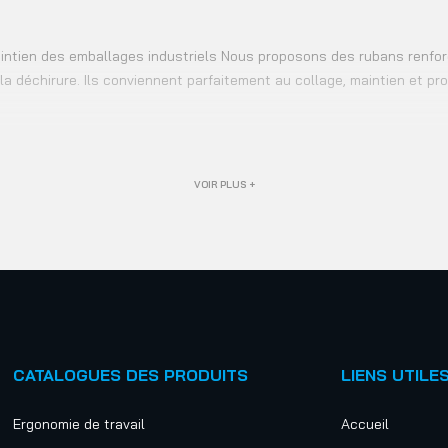
maintien des emballages industriels Nous proposons des rubans renfo
 déchirure. Ils conviennent parfaitement au collage, maintien et prot
VOIR PLUS +
CATALOGUES DES PRODUITS
LIENS UTILE
Ergonomie de travail
Accueil