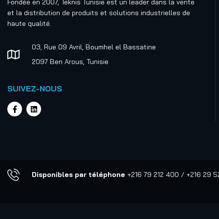
Fondée en 2007, Teknis Tunisie est un leader dans la vente
et la distribution de produits et solutions industrielles de
Fluides évaporables
haute qualité.
Huiles entières
03, Rue 09 Avril, Boumhel el Bassatine
Huiles solubles
2097 Ben Arous, Tunisie
Produits pour l'industrie
électronique
SUIVEZ-NOUS
Produits sains et écologiques
Protection des zones de
travails
Rubans adhésifs industriels
Traitement de surfaces et
coupes
Disponibles par téléphone
+216 79 212 400 / +216 29 
Non classé