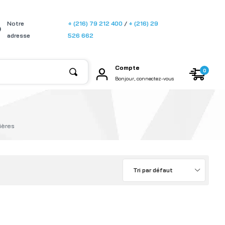
[gtransla
Notre
+ (216) 79 212 400
/
+ (216) 29
te]
adresse
526 662
Compte
0
Bonjour, connectez-vous
ières
Tri par défaut