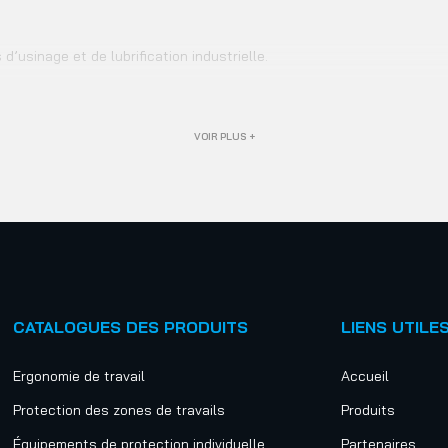
d’usinage et de lubrification industrielle.
VOIR PLUS +
CATALOGUES DES PRODUITS
LIENS UTILE
Ergonomie de travail
Accueil
Protection des zones de travails
Produits
Équipements de protection individuelle
Partenaires