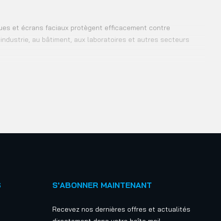
ues et écrans faciaux protègent efficacement contre
industrie, au bâtiment, aux laboratoires et autres secteurs
S
S'ABONNER MAINTENANT
Recevez nos dernières offres et actualités