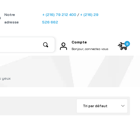
[gtransla
Notre
+ (216) 79 212 400
/
+ (216) 29
te]
adresse
526 662
Compte
0
Bonjour, connectez-vous
s yeux
Tri par défaut