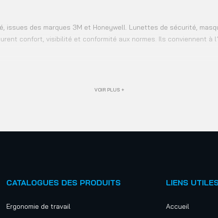
té, issues des marques 3M et Honeywell. Lunettes de sécurité, masq
nt confort, visibilité et conformité aux normes. Ils conviennent à l’
VOIR PLUS +
CATALOGUES DES PRODUITS
LIENS UTILE
Ergonomie de travail
Accueil