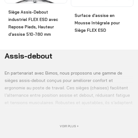
Siège Assis-Debout
Surface d'assise en
industriel FLEX ESD avec
Mousse Intégrale pour
Repose Pieds, Hauteur
Siège FLEX ESD
d'assise 510-780 mm
Assis-debout
En partenariat avec Bimos, nous proposons une gamme de
sièges assis-debout conçus pour améliorer confort et
ergonomie au poste de travail. Ces sièges (chaises) facilitent
l’alternance entre position assise et debout, réduisant fatigue
et tensions musculaires. Robustes et ajustables, ils s’adaptent
aux environnements industriels et professionnels les plus
exigeants. Idéals pour ateliers, lignes de production et espaces
de travail debout prolongés, ils favorisent une meilleure posture
VOIR PLUS +
et productivité.