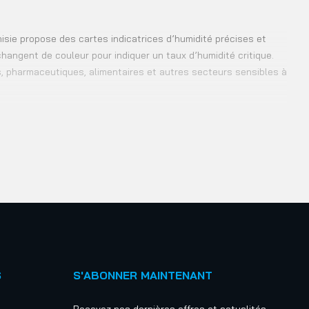
unisie propose des cartes indicatrices d’humidité précises et
hangent de couleur pour indiquer un taux d’humidité critique.
ues, pharmaceutiques, alimentaires et autres secteurs sensibles à
S
S'ABONNER MAINTENANT