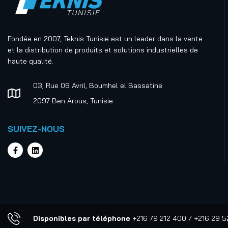
dépoussiérage
Lean manufacturing et
management visuel
Fondée en 2007, Teknis Tunisie est un leader dans la vente
et la distribution de produits et solutions industrielles de
Matériel de lubrification
haute qualité.
Outils et Équipements
03, Rue 09 Avril, Boumhel el Bassatine
Sièges et reposes pieds
industriels
2097 Ben Arous, Tunisie
Tapis industriels
SUIVEZ-NOUS
Équipements de protection
individuelle
Ergonomie de travail
Produits chimiques
Produits pour l'industrie
électronique
Disponibles par téléphone
+216 79 212 400 / +216 29 