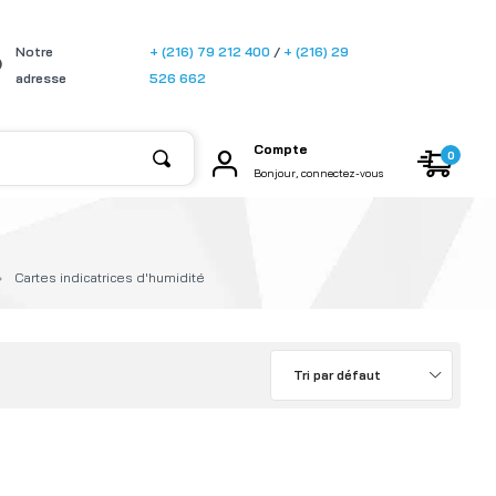
[gtransla
Notre
+ (216) 79 212 400
/
+ (216) 29
te]
adresse
526 662
Compte
0
Bonjour, connectez-vous
Cartes indicatrices d'humidité
Tri par défaut