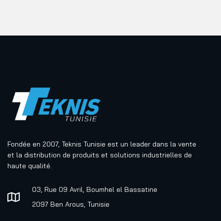
contribuent aussi à prolonger la durée de vie de vos sols en
limitant l’usure. Avantages principaux : Excellente absorption de
l’humidité et des salissures Résistance élevée au piétinement
Faciles à entretenir Disponibles en plusieurs tailles et coloris
Adaptés à tous niveaux de trafic : léger,
Fondée en 2007, Teknis Tunisie est un leader dans la vente
et la distribution de produits et solutions industrielles de
haute qualité.
03, Rue 09 Avril, Boumhel el Bassatine
2097 Ben Arous, Tunisie