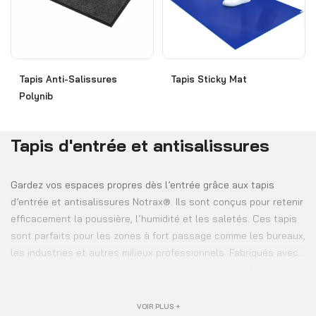
Tapis Anti-Salissures
Tapis Sticky Mat
Polynib
Tapis d'entrée et antisalissures
Gardez vos espaces propres dès l’entrée grâce aux tapis
d’entrée et antisalissures Notrax®. Ils sont conçus pour retenir
efficacement la poussière, l’humidité et les saletés. Ces tapis
sont parfaits pour les zones à fort passage comme les bureaux,
les industries et autres milieux professionnels. Fabriqués avec
des matériaux robustes, les tapis d’entrée et antisalissures
Notrax® offrent une grande durabilité. Leur surface absorbante
et leur dos antidérapant réduisent les risques de glissade. Ils
VOIR PLUS +