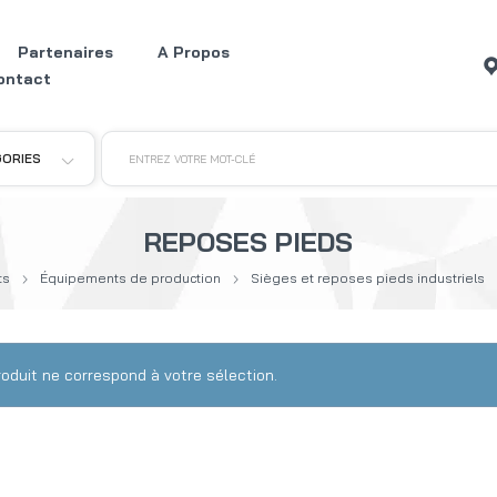
Partenaires
A Propos
ontact
GORIES
ENTREZ VOTRE MOT-CLÉ
REPOSES PIEDS
ts
Équipements de production
Sièges et reposes pieds industriels
oduit ne correspond à votre sélection.