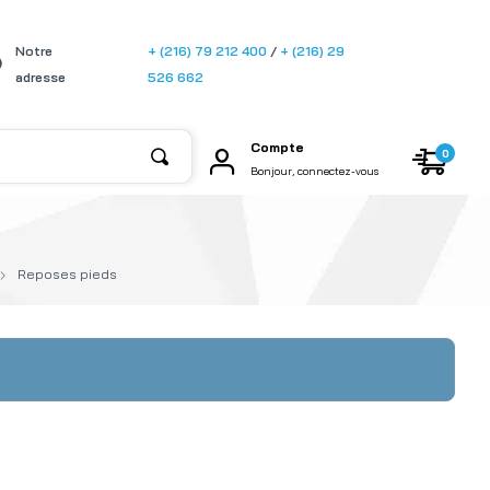
[gtransla
Notre
+ (216) 79 212 400
/
+ (216) 29
te]
adresse
526 662
Compte
0
Bonjour, connectez-vous
Reposes pieds