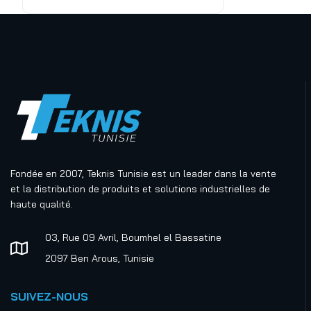
accessoires de dosages
Équipements et
accessoires de
pulvérisation
Fournitures pour Postes
de Travail
Ionisation et
dépoussiérage
Fondée en 2007, Teknis Tunisie est un leader dans la vente
Lean manufacturing et
et la distribution de produits et solutions industrielles de
management visuel
haute qualité.
Matériel de lubrification
03, Rue 09 Avril, Boumhel el Bassatine
Outils et Équipements
2097 Ben Arous, Tunisie
Sièges et reposes pieds
industriels
SUIVEZ-NOUS
Assis-debout