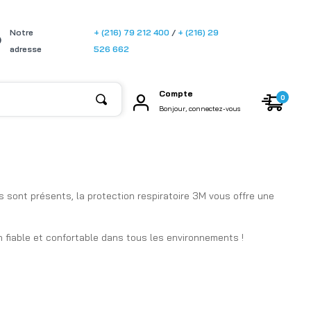
[gtransla
Notre
+ (216) 79 212 400
/
+ (216) 29
te]
adresse
526 662
Compte
0
Bonjour, connectez-vous
 sont présents, la protection respiratoire 3M vous offre une
 fiable et confortable dans tous les environnements !