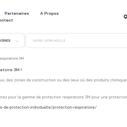
Partenaires
A Propos
ontact
GORIES
ENTREZ VOTRE MOT-CLÉ
espiratoire 3M
atoire 3M !
x, des zones de construction ou des lieux où des produits chimiques
ptez pour la gamme de protection respiratoire 3M pour une protection
-de-protection-individuelle/protection-respiratoire/