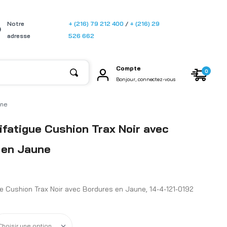
[gtransla
Notre
+ (216) 79 212 400
/
+ (216) 29
te]
adresse
526 662
Compte
0
Bonjour, connectez-vous
une
ifatigue Cushion Trax Noir avec
 en Jaune
ue Cushion Trax Noir avec Bordures en Jaune, 14-4-121-0192