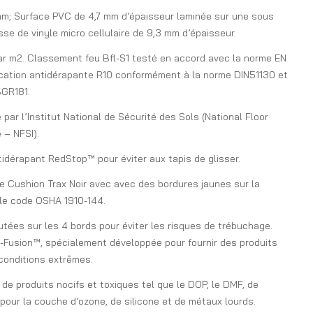
mm; Surface PVC de 4,7 mm d’épaisseur laminée sur une sous
e de vinyle micro cellulaire de 9,3 mm d’épaisseur.
par m2. Classement feu Bfl-S1 testé en accord avec la norme EN
ication antidérapante R10 conformément à la norme DIN51130 et
BGR181.
é par l’Institut National de Sécurité des Sols (National Floor
 – NFSI).
dérapant RedStop™ pour éviter aux tapis de glisser.
ue Cushion Trax Noir avec avec des bordures jaunes sur la
 le code OSHA 1910-144.
tées sur les 4 bords pour éviter les risques de trébuchage.
-Fusion™, spécialement développée pour fournir des produits
conditions extrêmes.
de produits nocifs et toxiques tel que le DOP, le DMF, de
 pour la couche d’ozone, de silicone et de métaux lourds.