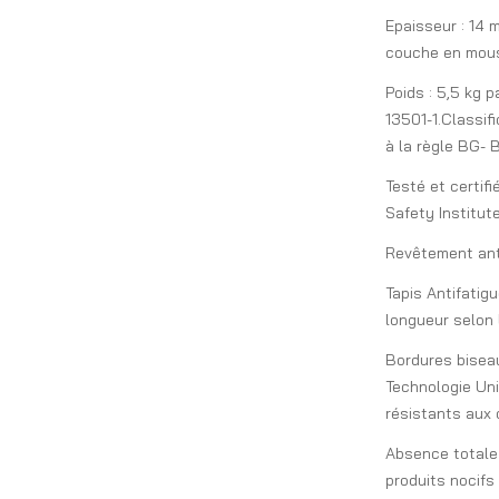
Epaisseur : 14 
couche en mouss
Poids : 5,5 kg 
13501-1.Classif
à la règle BG- 
Testé et certifi
Safety Institute
Revêtement anti
Tapis Antifatig
longueur selon
Bordures biseau
Technologie Uni
résistants aux 
Absence totale 
produits nocifs