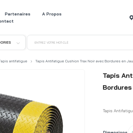
Partenaires
A Propos
ontact
GORIES
ENTREZ VOTRE MOT-CLÉ
Tapis antifatigue
Tapis Antifatigue Cushion Trax Noir avec Bordures en Ja
Tapis Ant
Bordures
Tapis Antifatig
Dimensions