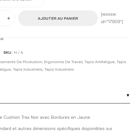
[woosw
+
AJOUTER AU PANIER
id="17909"]
al
SKU :
N / A
pements De Production
,
Ergonomie De Travail
,
Tapis Antifatigue
,
Tapis
fatigue
,
Tapis Industriels
,
Tapis Industriels
ue Cushion Trax Noir avec Bordures en Jaune.
dard et autres dimensions spécifiques disponibles sur