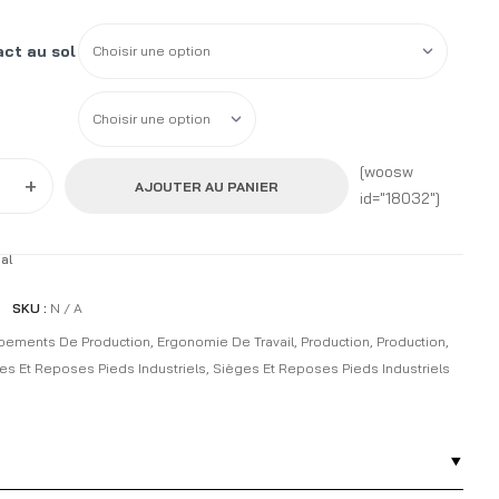
ct au sol
[woosw
+
AJOUTER AU PANIER
id="18032"]
al
SKU :
N / A
pements De Production
,
Ergonomie De Travail
,
Production
,
Production
,
es Et Reposes Pieds Industriels
,
Sièges Et Reposes Pieds Industriels