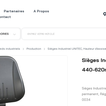
Partenaires
A Propos
ontact
GORIES
ENTREZ VOTRE MOT-CLÉ
eds industriels
Production
Sièges Industriel UNITEC, Hauteur d’ass
Sièges In
440-62
Sièges Industr
permanent, Régl
0034