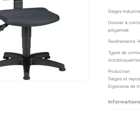
Sièges Industr
Dossier à conta
polyamide.
Revêtements: Hê
Types de contac
Autobloquantes
Production
Sièges et repos
Ergonomie de t
Information