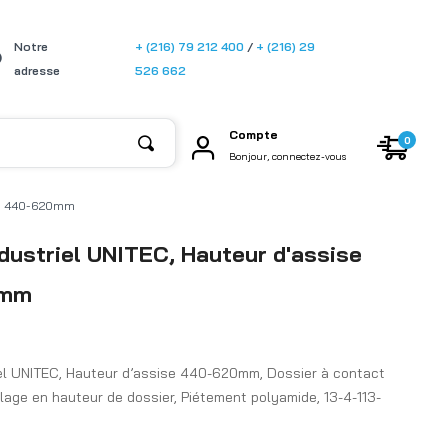
[gtransla
Notre
+ (216) 79 212 400
/
+ (216) 29
te]
adresse
526 662
Compte
0
Bonjour, connectez-vous
ise 440-620mm
dustriel UNITEC, Hauteur d'assise
0mm
iel UNITEC, Hauteur d’assise 440-620mm, Dossier à contact
age en hauteur de dossier, Piétement polyamide, 13-4-113-