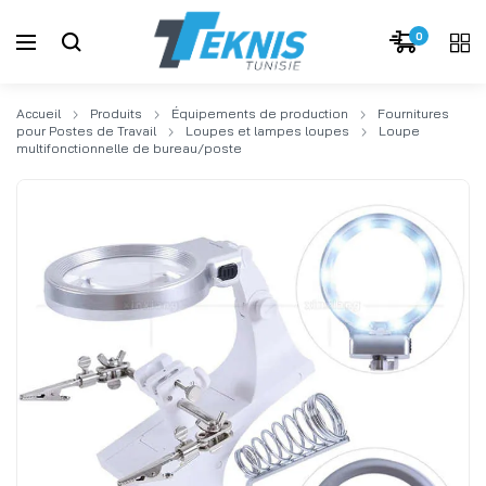
0
Accueil
Produits
Équipements de production
Fournitures
pour Postes de Travail
Loupes et lampes loupes
Loupe
multifonctionnelle de bureau/poste