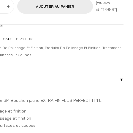
[woosw
+
AJOUTER AU PANIER
id="17999"]
al
SKU :
1-6-23-0012
s De Polissage Et Finition
,
Produits De Polissage Et Finition
,
Traitement
urfaces Et Coupes
rer 3M Bouchon jaune EXTRA FIN PLUS PERFECT-IT 1 L
ge et finition
ssage et finition
surfaces et coupes