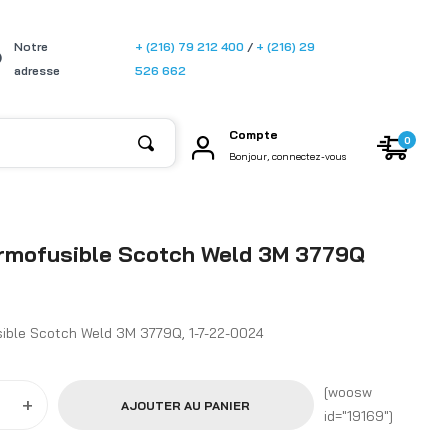
[gtransla
Notre
+ (216) 79 212 400
/
+ (216) 29
te]
adresse
526 662
Compte
0
Bonjour, connectez-vous
ermofusible Scotch Weld 3M 3779Q
sible Scotch Weld 3M 3779Q, 1-7-22-0024
[woosw
+
AJOUTER AU PANIER
id="19169"]