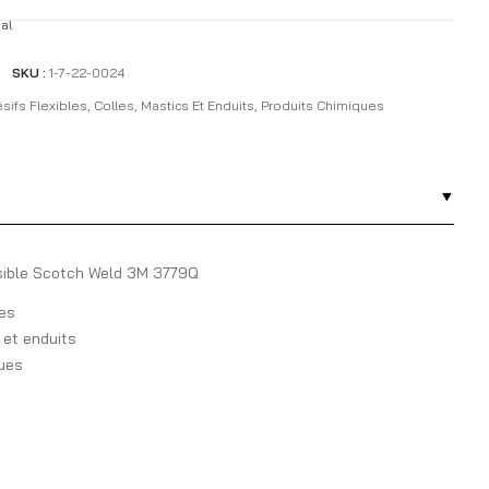
al
SKU :
1-7-22-0024
sifs Flexibles
,
Colles, Mastics Et Enduits
,
Produits Chimiques
sible Scotch Weld 3M 3779Q
les
 et enduits
ques