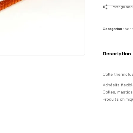
Partage soci
Categories :
Adhé
Description
Colle thermofu
Adhésifs flexib
Colles, mastics
Produits chimi