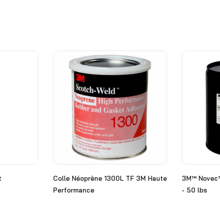
t
Colle Néoprène 1300L TF 3M Haute
3M™ Novec™
Performance
- 50 lbs