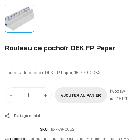
Rouleau de pochoir DEK FP Paper
Rouleau de pochoir DEK FP Paper, 16-7-79-0052
[woosw
-
+
AJOUTER AU PANIER
id="19171"]
Partage social
SKU :
16-7-79-0052
Categories :
Nettoyage Industriel
,
Outillages Et Consommables CMS
,