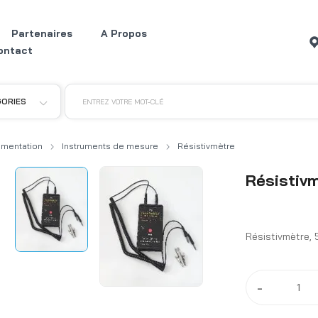
Partenaires
A Propos
ontact
GORIES
ENTREZ VOTRE MOT-CLÉ
umentation
Instruments de mesure
Résistivmètre
Résistiv
Résistivmètre, 
-