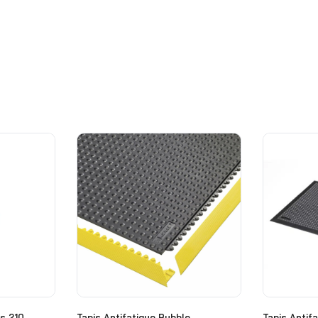
s 210
Tapis Antifatigue Bubble
Tapis Antif