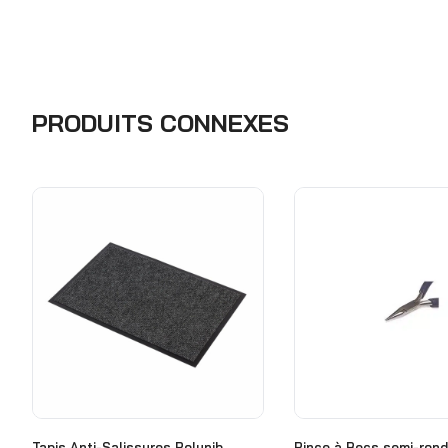
PRODUITS CONNEXES
Tapis Anti-Salissures Polynib
Pince à Becs semi-rond