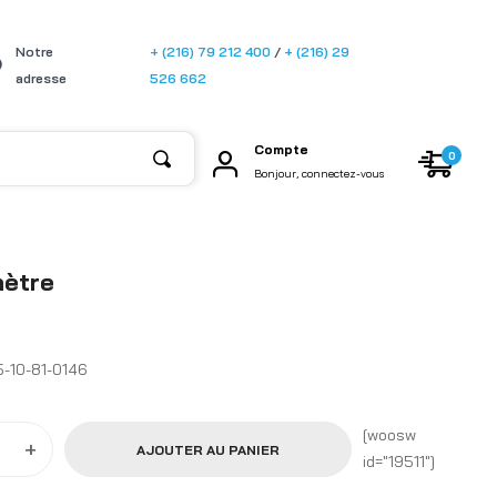
[gtransla
Notre
+ (216) 79 212 400
/
+ (216) 29
te]
adresse
526 662
Compte
0
Bonjour, connectez-vous
mètre
5-10-81-0146
[woosw
+
AJOUTER AU PANIER
id="19511"]