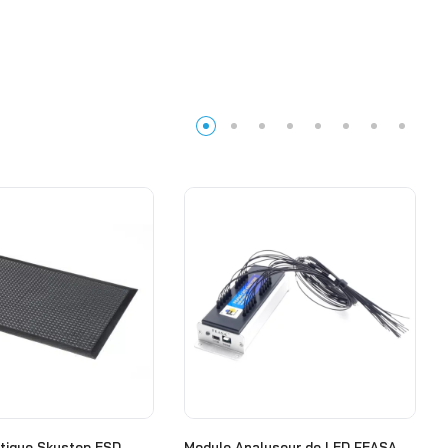
atigue Skystep ESD
Module Analyseur de LED FEASA