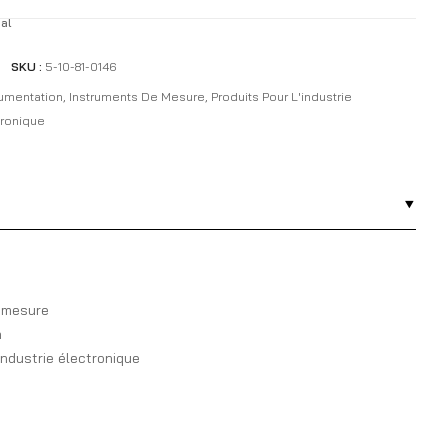
al
SKU :
5-10-81-0146
rumentation
,
Instruments De Mesure
,
Produits Pour L'industrie
tronique
 mesure
n
industrie électronique