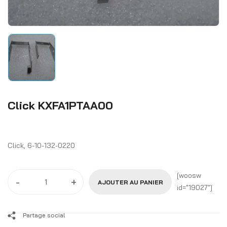
Click KXFA1PTAA00
Click, 6-10-132-0220
[woosw
-
+
AJOUTER AU PANIER
id="19027"]
Partage social