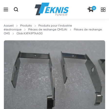
0
Accueil
Produits
Produits pour l'industrie
électronique
Pièces de rechange CMS/AI
Pièces de rechange
CMS
Click KXFA1PTAA00