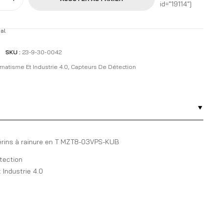
id="19114"]
al
SKU :
23-9-30-0042
matisme Et Industrie 4.0
,
Capteurs De Détection
érins à rainure en T MZT8-03VPS-KUB
tection
Industrie 4.0