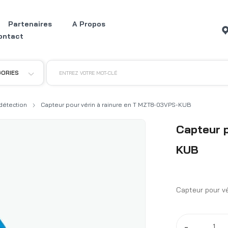
Partenaires
A Propos
ontact
GORIES
ENTREZ VOTRE MOT-CLÉ
détection
Capteur pour vérin à rainure en T MZT8-03VPS-KUB
Capteur p
KUB
Capteur pour v
-