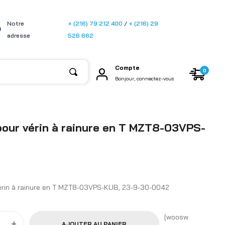
[gtransla
Notre
+ (216) 79 212 400
/
+ (216) 29
te]
adresse
526 662
Compte
0
Bonjour, connectez-vous
our vérin à rainure en T MZT8-03VPS-
érin à rainure en T MZT8-03VPS-KUB, 23-9-30-0042
[woosw
+
AJOUTER AU PANIER