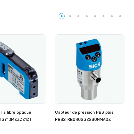
r à fibre optique
Capteur de pression PBS plus
TGY1DMZZZZ1Z1
PBS2-RB040SG2SS0NMA0Z