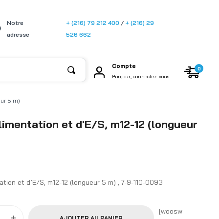
[gtransla
Notre
+ (216) 79 212 400
/
+ (216) 29
te]
adresse
526 662
Compte
0
Bonjour, connectez-vous
eur 5 m)
limentation et d'E/S, m12-12 (longueur
ation et d’E/S, m12-12 (longueur 5 m) , 7-9-110-0093
[woosw
+
AJOUTER AU PANIER