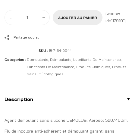
[woosw
-
+
AJOUTER AU PANIER
id="17919"]
Partage social
SKU :
18-7-64-0044
Categories :
Démoulants
,
Démoulants
,
Lubrifiants De Maintenance
,
Lubrifiants De Maintenance
,
Produits Chimiques
,
Produits
Sains Et Écologiques
Description
Agent démoulant sans silicone DEMOLUB, Aerosol 520/400ml
Fluide incolore anti-adhérent et démoulant garanti sans