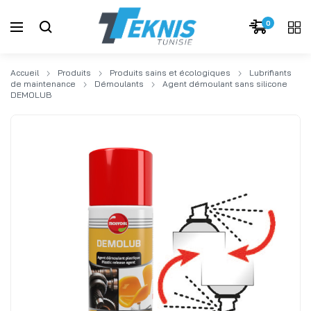
0
Accueil
Produits
Produits sains et écologiques
Lubrifiants
de maintenance
Démoulants
Agent démoulant sans silicone
DEMOLUB