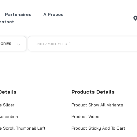
Partenaires
A Propos
ontact
GORIES
ENTREZ VOTRE MOT-CLÉ
Details
Products Details
e Slider
Product Show All Variants
Accordion
Product Video
e Scroll Thumbnail Left
Product Sticky Add To Cart