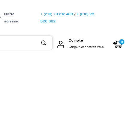
[gtransla
Notre
+ (216) 79 212 400
/
+ (216) 29
te]
adresse
526 662
Compte
0
Bonjour, connectez-vous